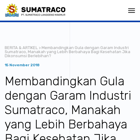
Togg
navi
BERITA & ARTIKEL
> Membandingkan Gula dengan Garam Industri
Sumatraco, Manakah yang Lebih Berbahaya Bagi Kesehatan Jika
Dikonsumsi Berlebihan?
15 November 2018
Membandingkan Gula
dengan Garam Industri
Sumatraco, Manakah
yang Lebih Berbahaya
Bagi Kesehatan Jika