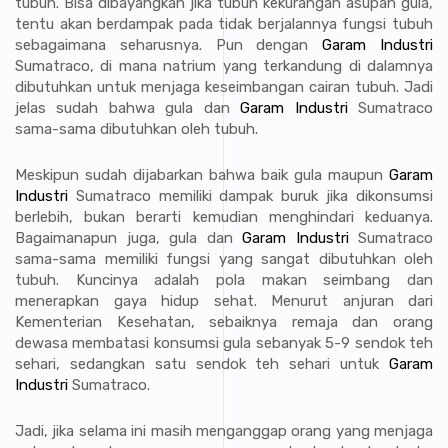
tubuh. Bisa dibayangkan jika tubuh kekurangan asupan gula,
tentu akan berdampak pada tidak berjalannya fungsi tubuh
sebagaimana seharusnya. Pun dengan
Garam Industri
Sumatraco, di mana natrium yang terkandung di dalamnya
dibutuhkan untuk menjaga keseimbangan cairan tubuh. Jadi
jelas sudah bahwa gula dan
Garam Industri
Sumatraco
sama-sama dibutuhkan oleh tubuh.
Meskipun sudah dijabarkan bahwa baik gula maupun
Garam
Industri
Sumatraco memiliki dampak buruk jika dikonsumsi
berlebih, bukan berarti kemudian menghindari keduanya.
Bagaimanapun juga, gula dan
Garam Industri
Sumatraco
sama-sama memiliki fungsi yang sangat dibutuhkan oleh
tubuh. Kuncinya adalah pola makan seimbang dan
menerapkan gaya hidup sehat. Menurut anjuran dari
Kementerian Kesehatan, sebaiknya remaja dan orang
dewasa membatasi konsumsi gula sebanyak 5-9 sendok teh
sehari, sedangkan satu sendok teh sehari untuk
Garam
Industri
Sumatraco.
Jadi, jika selama ini masih menganggap orang yang menjaga